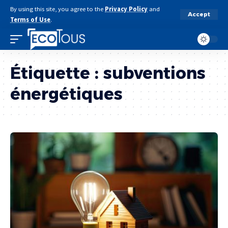
By using this site, you agree to the
Privacy Policy
and
Accept
Terms of Use
.
Étiquette :
subventions
énergétiques