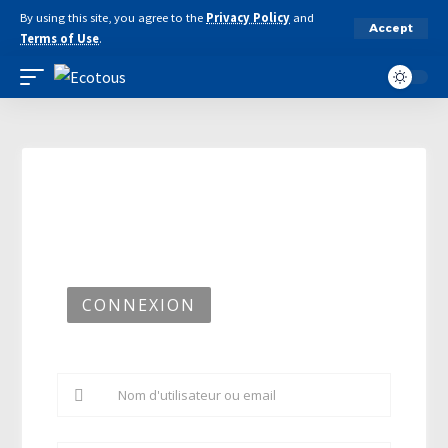
By using this site, you agree to the
Privacy Policy
and
Accept
Terms of Use
.
CONNEXION