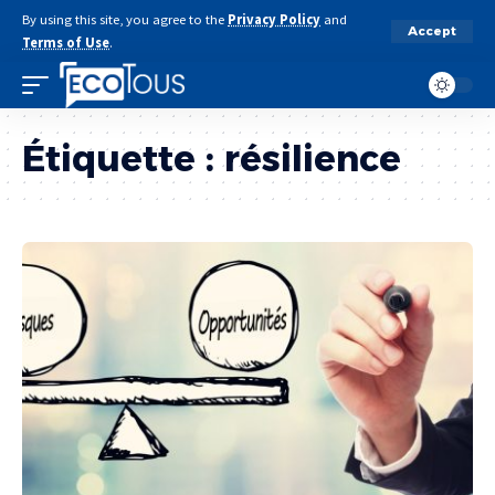
By using this site, you agree to the
Privacy Policy
and
Accept
Terms of Use
.
Étiquette :
résilience