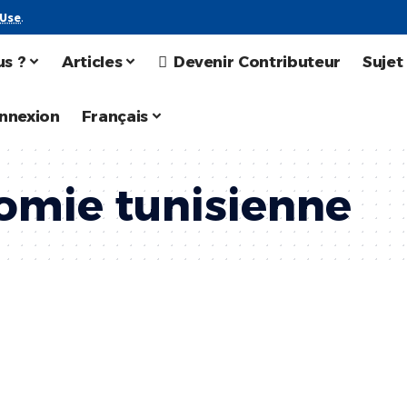
 Use
.
s ?
Articles
Devenir Contributeur
Sujet
nnexion
Français
omie tunisienne