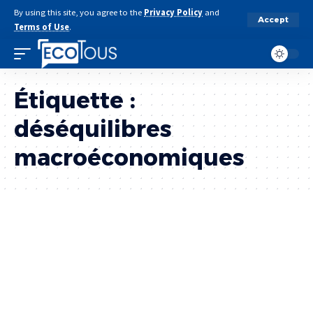
By using this site, you agree to the
Privacy Policy
and
Accept
Terms of Use
.
Étiquette :
déséquilibres
macroéconomiques