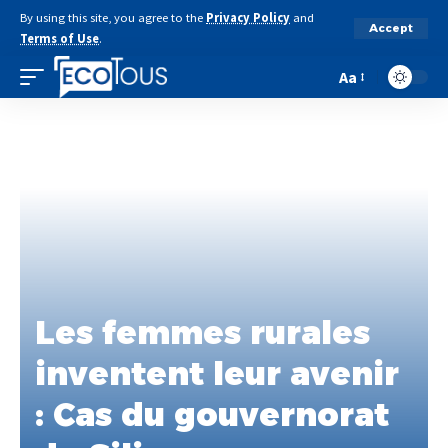
By using this site, you agree to the
Privacy Policy
and
Accept
Terms of Use
.
Aa
Les femmes rurales
inventent leur avenir
: Cas du gouvernorat