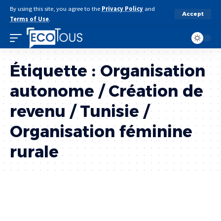
By using this site, you agree to the
Privacy Policy
and
Accept
Terms of Use
.
Étiquette :
Organisation
autonome / Création de
revenu / Tunisie /
Organisation féminine
rurale