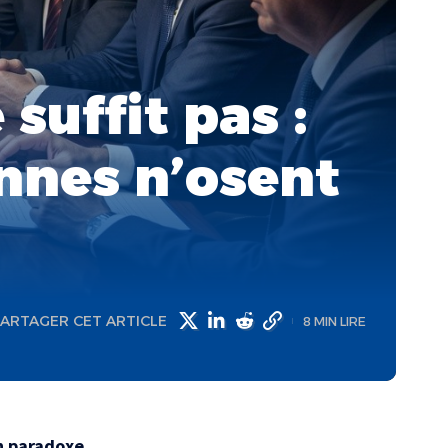
suffit pas :
ennes n’osent
ARTAGER CET ARTICLE
8 MIN LIRE
un paradoxe