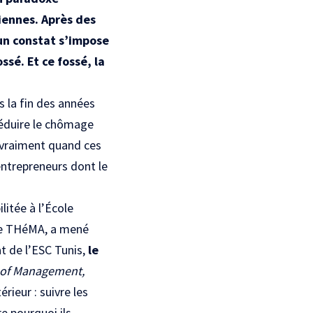
iennes. Après des
un constat s’impose
ssé. Et ce fossé, la
s la fin des années
réduire le chômage
l vraiment quand ces
entrepreneurs dont le
litée à l’École
re THéMA, a mené
t de l’ESC Tunis
,
le
l of Management,
rieur : suivre les
e pourquoi ils