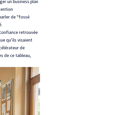
ger un business plan
tention
 parler de “fossé
é.
 confiance retrouvée
ue qu’ils visaient
célérateur de
es de ce tableau,