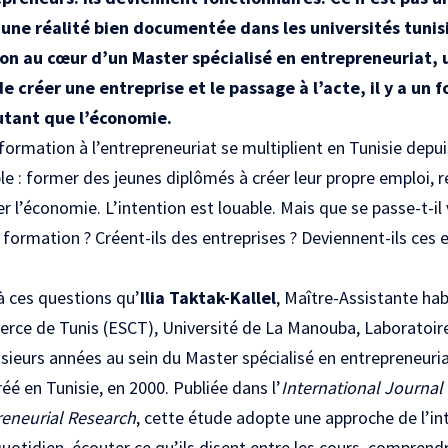
 une réalité bien documentée dans les universités tunis
on au cœur d’un Master spécialisé en entrepreneuriat, 
de créer une entreprise et le passage à l’acte, il y a un fo
utant que l’économie.
rmation à l’entrepreneuriat se multiplient en Tunisie depui
ple : former des jeunes diplômés à créer leur propre emploi, 
r l’économie. L’intention est louable. Mais que se passe-t-i
 formation ? Créent-ils des entreprises ? Deviennent-ils ces 
à ces questions qu’
Ilia Taktak-Kallel
, Maître-Assistante habi
rce de Tunis (ESCT), Université de La Manouba, Laboratoi
usieurs années au sein du Master spécialisé en entrepreneuria
éé en Tunisie, en 2000. Publiée dans l’
International Journa
reneurial Research
, cette étude adopte une approche de l’inté
uotidien, écouter ce qu’ils disent entre les cours, comprendr