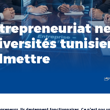
trepreneuriat ne 
iversités tunisi
dmettre
P
preneurs. Ils deviennent fonctionnaires. Ce n’est pas 