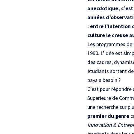
anecdotique, c’est
années d’observati
: entre l’intention 
culture le creuse a
Les programmes de fo
1990. L’idée est sim
des cadres, dynamise
étudiants sortent de
pays a besoin ?
C’est pour répondre 
Supérieure de Comme
une recherche sur pl
premier du genre
cr
Innovation & Entrep
étudiants dans leur q