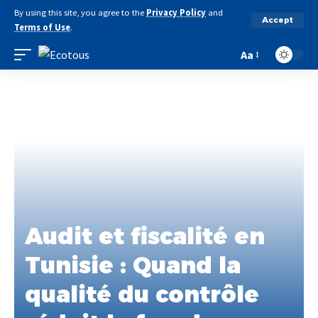
By using this site, you agree to the
Privacy Policy
and
Accept
Terms of Use
.
Aa
Audit et fiscalité en
Tunisie : Quand la
qualité du contrôle