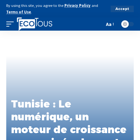
By using this site, you agree to the
Privacy Policy
and
Accept
Terms of Use
.
Aa
Tunisie : Le
numérique, un
moteur de croissance