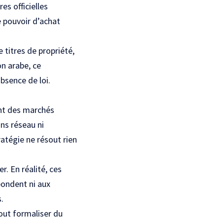
es officielles
le pouvoir d’achat
e titres de propriété,
on arabe, ce
bsence de loi.
ent des marchés
ans réseau ni
atégie ne résout rien
. En réalité, ces
pondent ni aux
.
tout formaliser du