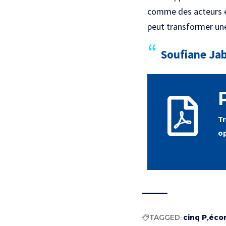
comme des acteurs éc
peut transformer une 
Soufiane Jab
Tr
o
TAGGED:
cinq P
éco