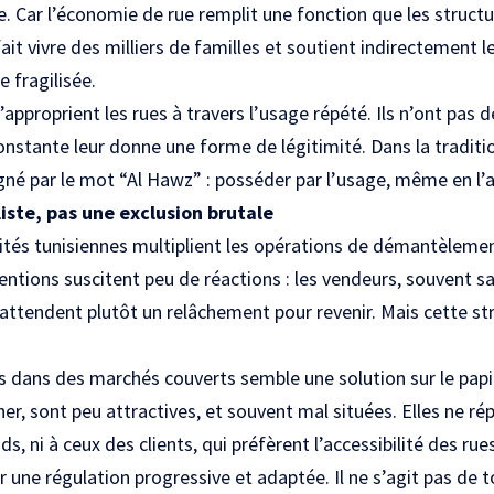
e. Car l’économie de rue remplit une fonction que les structur
 fait vivre des milliers de familles et soutient indirectement 
 fragilisée.
’approprient les rues à travers l’usage répété. Ils n’ont pas d
onstante leur donne une forme de légitimité. Dans la traditi
é par le mot “Al Hawz” : posséder par l’usage, même en l’a
iste, pas une exclusion brutale
rités tunisiennes multiplient les opérations de démantèlem
entions suscitent peu de réactions : les vendeurs, souvent s
 attendent plutôt un relâchement pour revenir. Mais cette str
s dans des marchés couverts semble une solution sur le papier
er, sont peu attractives, et souvent mal situées. Elles ne ré
, ni à ceux des clients, qui préfèrent l’accessibilité des rues
r une régulation progressive et adaptée. Il ne s’agit pas de 