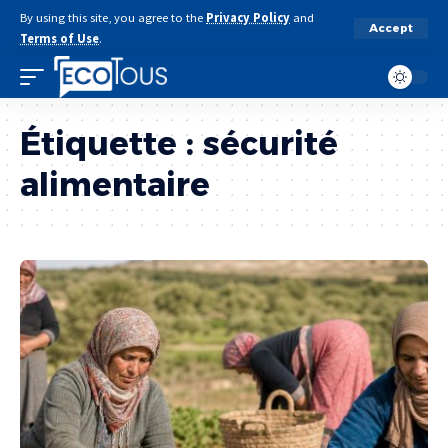
By using this site, you agree to the
Privacy Policy
and
Accept
Terms of Use
.
Étiquette :
sécurité
alimentaire