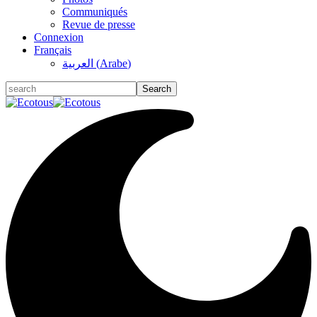
Communiqués
Revue de presse
Connexion
Français
العربية
(
Arabe
)