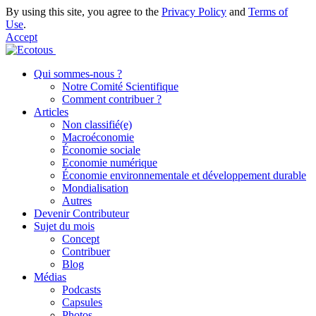
By using this site, you agree to the
Privacy Policy
and
Terms of
Use
.
Accept
Qui sommes-nous ?
Notre Comité Scientifique
Comment contribuer ?
Articles
Non classifié(e)
Macroéconomie
Économie sociale
Economie numérique
Économie environnementale et développement durable
Mondialisation
Autres
Devenir Contributeur
Sujet du mois
Concept
Contribuer
Blog
Médias
Podcasts
Capsules
Photos