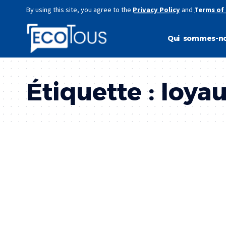
By using this site, you agree to the
Privacy Policy
and
Terms of
Qui sommes-no
Étiquette :
loya