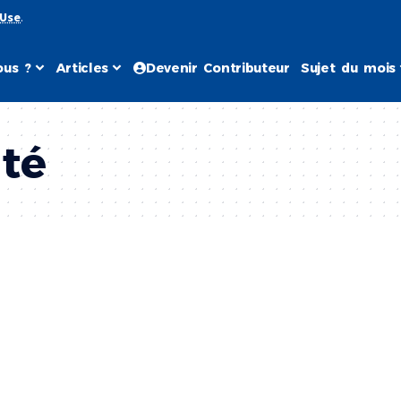
 Use
.
us ?
Articles
Devenir Contributeur
Sujet du mois
uté