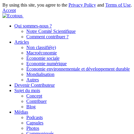
By using this site, you agree to the
Privacy Policy
and
Terms of Use
.
Accept
Qui sommes-nous ?
Notre Comité Scientifique
Comment contribuer ?
Articles
Non classifié(e)
Macroéconomie
Économie sociale
Economie numérique
Économie environnementale et développement durable
Mondialisation
Autres
Devenir Contributeur
Sujet du mois
Concept
Contribuer
Blog
Médias
Podcasts
Capsules
Photos
Communiqués