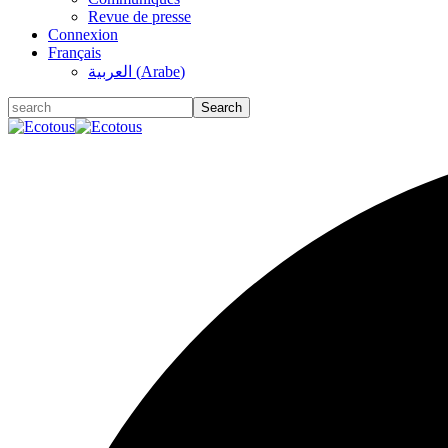
Revue de presse
Connexion
Français
العربية
(
Arabe
)