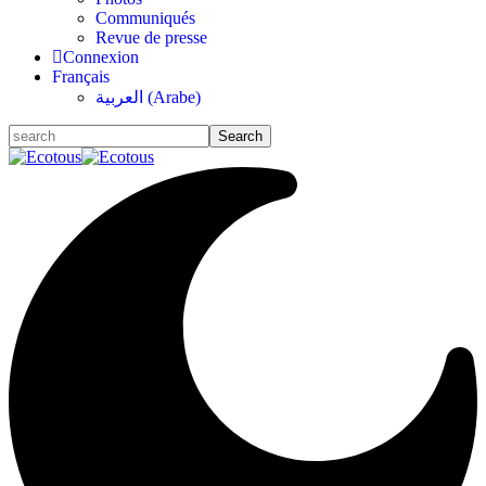
Communiqués
Revue de presse
Connexion
Français
العربية
(
Arabe
)