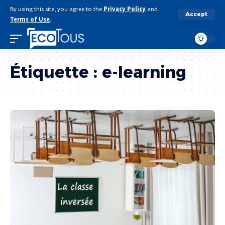
By using this site, you agree to the
Privacy Policy
and
Accept
Terms of Use
.
Étiquette :
e-learning