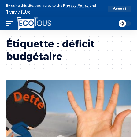
By using this site, you agree to the
Privacy Policy
and
Accept
Terms of Use
.
Étiquette :
déficit
budgétaire