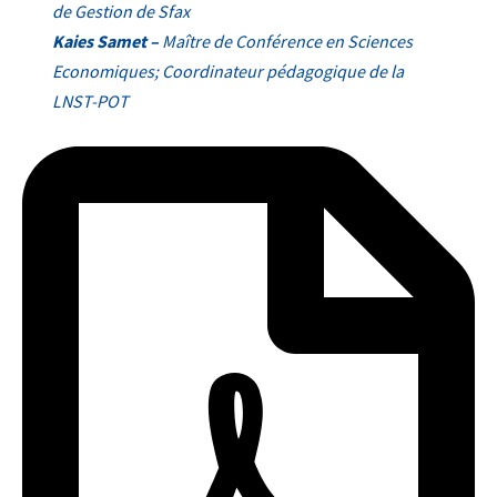
de Gestion de Sfax
Kaies Samet –
Maître de Conférence en Sciences
Economiques; Coordinateur pédagogique de la
LNST-POT