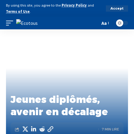
By using this site, you agree to the
Privacy Policy
and
Accept
Terms of Use
.
Aa
Jeunes diplômés,
avenir en décalage
7 MIN LIRE