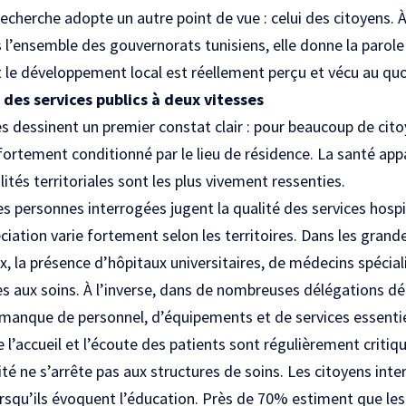
 recherche adopte un autre point de vue : celui des citoyens. 
 l’ensemble des gouvernorats tunisiens, elle donne la parole
 développement local est réellement perçu et vécu au quo
 des services publics à deux vitesses
es dessinent un premier constat clair : pour beaucoup de cito
 fortement conditionné par le lieu de résidence. La santé ap
ités territoriales sont les plus vivement ressenties.
es personnes interrogées jugent la qualité des services hospi
iation varie fortement selon les territoires. Dans les grandes
x, la présence d’hôpitaux universitaires, de médecins spécial
ès aux soins. À l’inverse, dans de nombreuses délégations dé
manque de personnel, d’équipements et de services essentiel
e l’accueil et l’écoute des patients sont régulièrement critiq
té ne s’arrête pas aux structures de soins. Les citoyens inte
rsqu’ils évoquent l’éducation. Près de 70% estiment que les