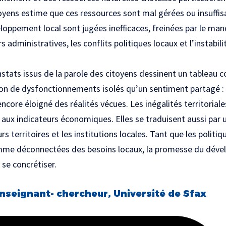
toyens estime que ces ressources sont mal gérées ou insuffi
eloppement local sont jugées inefficaces, freinées par le m
rs administratives, les conflits politiques locaux et l’instabil
stats issus de la parole des citoyens dessinent un tableau co
n de dysfonctionnements isolés qu’un sentiment partagé : 
core éloigné des réalités vécues. Les inégalités territoriale
 aux indicateurs économiques. Elles se traduisent aussi par u
urs territoires et les institutions locales. Tant que les poli
mme déconnectées des besoins locaux, la promesse du déve
 se concrétiser.
nseignant- chercheur, Université de Sfax