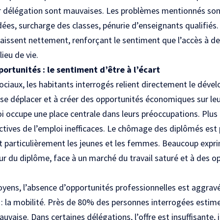
ur délégation sont mauvaises. Les problèmes mentionnés sont
ées, surcharge des classes, pénurie d’enseignants qualifiés. 
raissent nettement, renforçant le sentiment que l’accès à de
ieu de vie.
portunités : le sentiment d’être à l’écart
ociaux, les habitants interrogés relient directement le dével
 à se déplacer et à créer des opportunités économiques sur leur
oi occupe une place centrale dans leurs préoccupations. Plu
 actives de l’emploi inefficaces. Le chômage des diplômés e
nt particulièrement les jeunes et les femmes. Beaucoup expr
ur du diplôme, face à un marché du travail saturé et à des o
yens, l’absence d’opportunités professionnelles est aggravé
n : la mobilité. Près de 80% des personnes interrogées estime
uvaise. Dans certaines délégations, l’offre est insuffisante, 