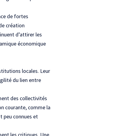
nce de fortes
 de création
inuent d’attirer les
dynamique économique
stitutions locales. Leur
ilité du lien entre
ent des collectivités
ion courante, comme la
nt peu connues et
ment les critiques. Une