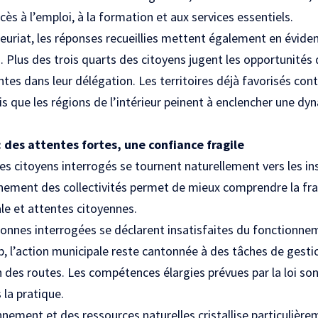
ccès à l’emploi, à la formation et aux services essentiels.
euriat, les réponses recueillies mettent également en évide
es. Plus des trois quarts des citoyens jugent les opportunités
ntes dans leur délégation. Les territoires déjà favorisés cont
is que les régions de l’intérieur peinent à enclencher une 
 des attentes fortes, une confiance fragile
 les citoyens interrogés se tournent naturellement vers les in
nement des collectivités permet de mieux comprendre la frag
le et attentes citoyennes.
onnes interrogées se déclarent insatisfaites du fonctionnem
p, l’action municipale reste cantonnée à des tâches de gest
n des routes. Les compétences élargies prévues par la loi so
 la pratique.
nnement et des ressources naturelles cristallise particulière