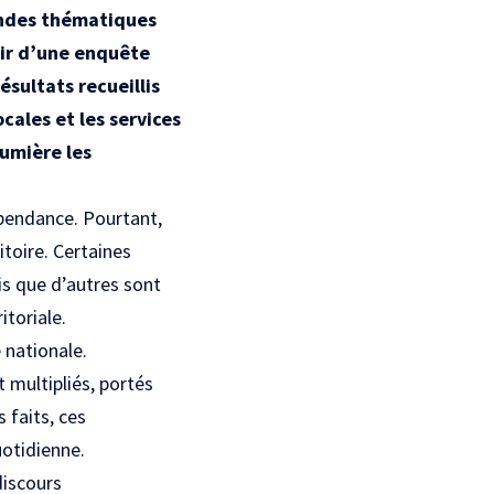
andes thématiques
tir d’une enquête
sultats recueillis
cales et les services
lumière les
pendance. Pourtant,
itoire. Certaines
is que d’autres sont
itoriale.
 nationale.
t multipliés, portés
s faits, ces
uotidienne.
discours