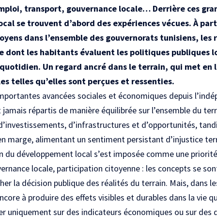
mploi, transport, gouvernance locale… Derrière ces gr
cal se trouvent d’abord des expériences vécues. À par
yens dans l’ensemble des gouvernorats tunisiens, les ré
e dont les habitants évaluent les politiques publiques lo
 quotidien. Un regard ancré dans le terrain, qui met en 
les telles qu’elles sont perçues et ressenties.
importantes avancées sociales et économiques depuis l’indé
 jamais répartis de manière équilibrée sur l’ensemble du terr
d’investissements, d’infrastructures et d’opportunités, tand
 marge, alimentant un sentiment persistant d’injustice terr
on du développement local s’est imposée comme une priorité
ernance locale, participation citoyenne : les concepts se son
her la décision publique des réalités du terrain. Mais, dans le
ncore à produire des effets visibles et durables dans la vie q
er uniquement sur des indicateurs économiques ou sur des 