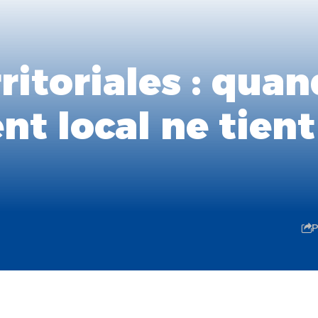
ritoriales : quan
t local ne tient
P