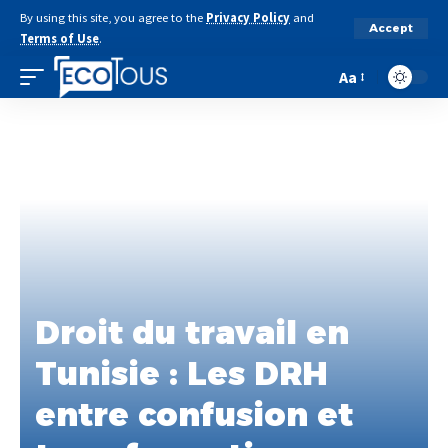
By using this site, you agree to the
Privacy Policy
and
Accept
Terms of Use
.
Aa
Droit du travail en
Tunisie : Les DRH
entre confusion et