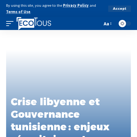
By using this site, you agree to the
Privacy Policy
and
Accept
Terms of Use
.
Aa
Crise libyenne et
Gouvernance
tunisienne : enjeux