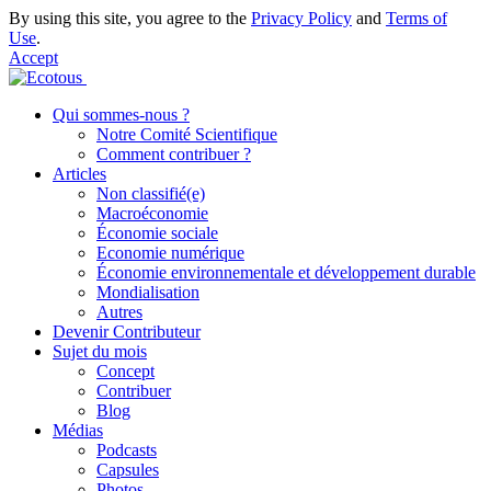
By using this site, you agree to the
Privacy Policy
and
Terms of
Use
.
Accept
Qui sommes-nous ?
Notre Comité Scientifique
Comment contribuer ?
Articles
Non classifié(e)
Macroéconomie
Économie sociale
Economie numérique
Économie environnementale et développement durable
Mondialisation
Autres
Devenir Contributeur
Sujet du mois
Concept
Contribuer
Blog
Médias
Podcasts
Capsules
Photos