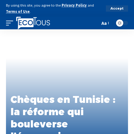
By using this site, you agree to the
Privacy Policy
and
Accept
Terms of Use
.
Aa
Chèques en Tunisie :
la réforme qui
bouleverse