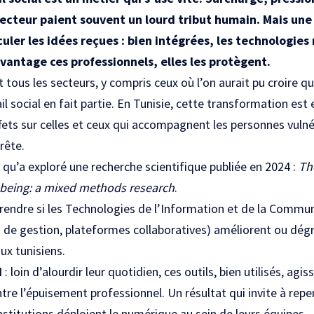
secteur paient souvent un lourd tribut humain. Mais une
uler les idées reçues : bien intégrées, les technologie
vantage ces professionnels, elles les protègent.
tous les secteurs, y compris ceux où l’on aurait pu croire qu
ail social en fait partie. En Tunisie, cette transformation est
ffets sur celles et ceux qui accompagnent les personnes vuln
rête.
 qu’a exploré une recherche scientifique publiée en 2024 :
Th
-being: a mixed methods research
.
endre si les Technologies de l’Information et de la Communi
s de gestion, plateformes collaboratives) améliorent ou dégr
aux tunisiens.
d
: loin d’alourdir leur quotidien, ces outils, bien utilisés, a
ntre l’épuisement professionnel. Un résultat qui invite à re
nstitutions déploient le numérique au sein de leurs équipes.