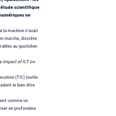
 étude scientifique
s numériques ne
e la machine n’avait
 en marche, discrète
érables au quotidien
e impact of ICT on
cation (TIC) (outils
adent le bien-être
gissent comme un
penser en profondeur