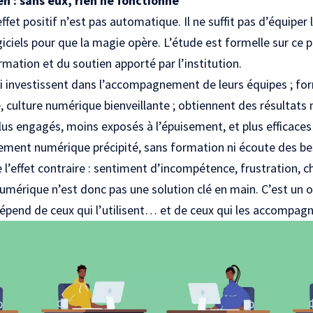
n : sans eux, rien ne fonctionne
effet positif n’est pas automatique. Il ne suffit pas d’équiper
iciels pour que la magie opère. L’étude est formelle sur ce 
ormation et du soutien apporté par l’institution.
i investissent dans l’accompagnement de leurs équipes ; fo
, culture numérique bienveillante ; obtiennent des résultats 
lus engagés, moins exposés à l’épuisement, et plus efficaces
oiement numérique précipité, sans formation ni écoute des be
e l’effet contraire : sentiment d’incompétence, frustration, 
umérique n’est donc pas une solution clé en main. C’est un 
 dépend de ceux qui l’utilisent… et de ceux qui les accompag