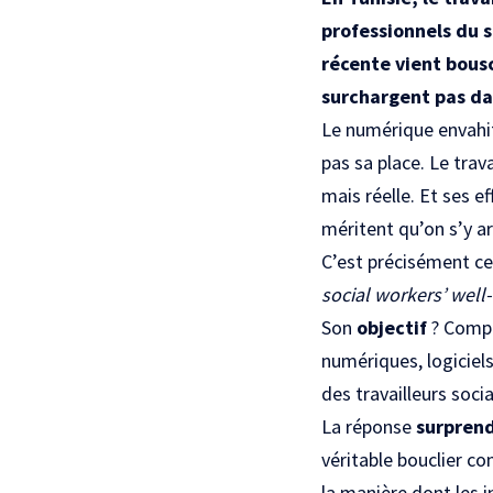
professionnels du 
récente vient bousc
surchargent pas da
Le numérique envahit 
pas sa place. Le trav
mais réelle. Et ses e
méritent qu’on s’y ar
C’est précisément ce
social workers’ well
Son
objectif
? Compr
numériques, logiciel
des travailleurs soci
La réponse
surpren
véritable bouclier co
la manière dont les i