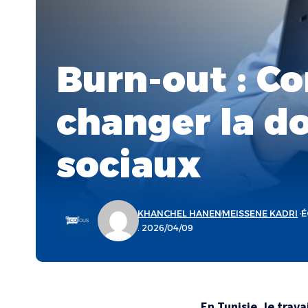
Burn-out : C
changer la do
sociaux
KHANCHEL HANEN
MEISSENE KADRI
É
. 2026/04/09
En Tunisie, le trava