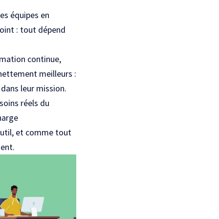
 les équipes en
point : tout dépend
rmation continue,
nettement meilleurs :
 dans leur mission.
soins réels du
charge
outil, et comme tout
nent.