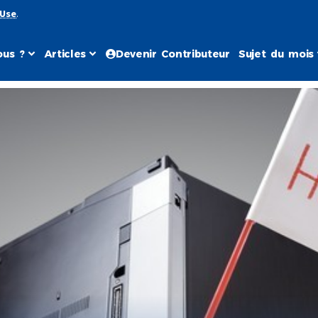
 Use
.
us ?
Articles
Devenir Contributeur
Sujet du mois