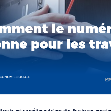
omment le numér
nne pour les tra
CONOMIE SOCIALE
P
il social est un métier qui s’use vite. Surcharge, pressi