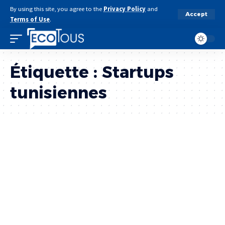
By using this site, you agree to the
Privacy Policy
and
Accept
Terms of Use
.
Étiquette :
Startups
tunisiennes