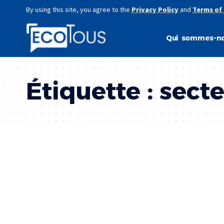
By using this site, you agree to the
Privacy Policy
and
Terms of
Qui sommes-no
Étiquette :
secte