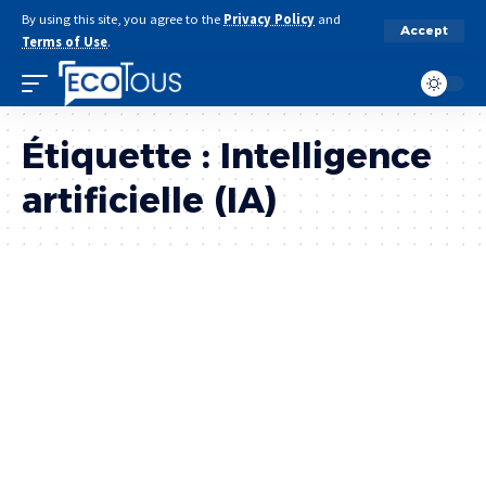
By using this site, you agree to the
Privacy Policy
and
Accept
Terms of Use
.
Étiquette :
Intelligence
artificielle (IA)