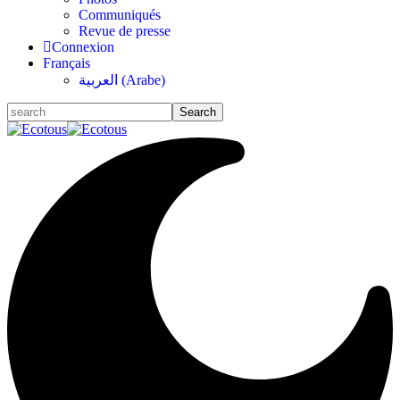
Communiqués
Revue de presse
Connexion
Français
العربية
(
Arabe
)