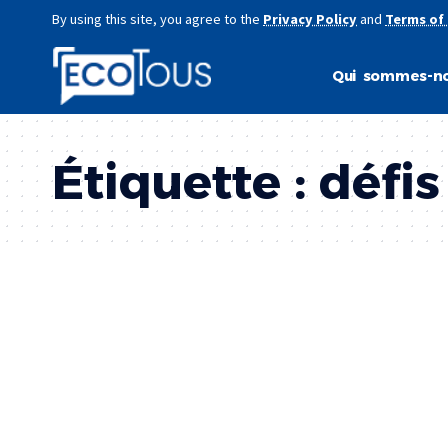
By using this site, you agree to the
Privacy Policy
and
Terms of
Qui sommes-no
Étiquette :
défis