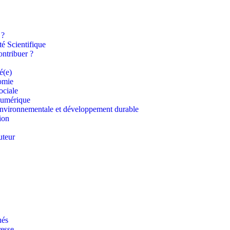
 ?
é Scientifique
ntribuer ?
é(e)
omie
ociale
umérique
nvironnementale et développement durable
ion
uteur
és
esse