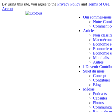
By using this site, you agree to the
Privacy Policy
and
Terms of Use
.
Accept
Qui sommes-nous
Notre Comit
Comment co
Articles
Non classifi
Macroécon
Économie s
Economie n
Économie e
Mondialisat
Autres
Devenir Contrib
Sujet du mois
Concept
Contribuer
Blog
Médias
Podcasts
Capsules
Photos
Communiqu
Revue de pr