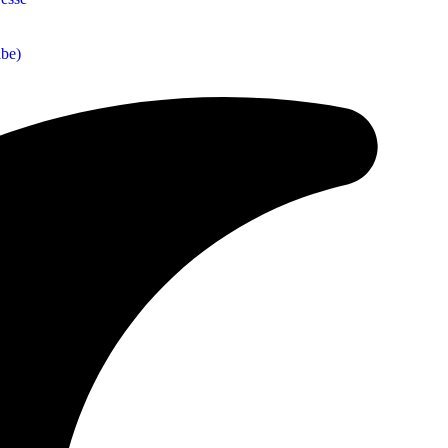
abe
)