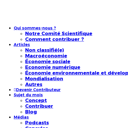
Qui sommes-nous ?
Notre Comité Scientifique
Comment contribuer ?
Articles
Non classifié(e)
Macroéconomie
Économie sociale
Economie numérique
Économie environnementale et dévelo
Mondialisation
Autres
Devenir Contributeur
Sujet du mois
Concept
Contribuer
Blog
Médias
Podcasts