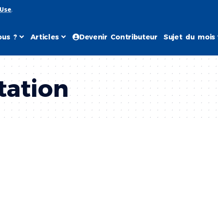
 Use
.
us ?
Articles
Devenir Contributeur
Sujet du mois
tation