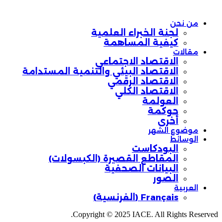
من نحن
لجنة الخبراء العلمية
كيفية المساهمة
مقالات
الاقتصاد الاجتماعي
الاقتصاد البيئي والتنمية المستدامة
الاقتصاد الرقمي
الاقتصاد الكلي
العولمة
حوكمة
أخرى
موضوع الشهر
الوسائط
البودكاست
المقاطع القصيرة (الكبسولات)
البيانات الصحفية
الصور
العربية
Français
(
الفرنسية
)
Copyright © 2025 IACE. All Rights Reserved.