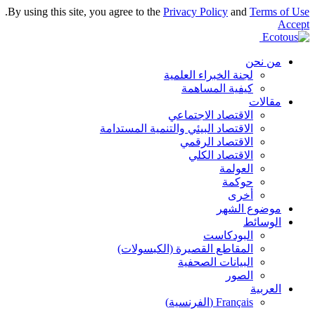
.
By using this site, you agree to the
Privacy Policy
and
Terms of Use
Accept
من نحن
لجنة الخبراء العلمية
كيفية المساهمة
مقالات
الاقتصاد الاجتماعي
الاقتصاد البيئي والتنمية المستدامة
الاقتصاد الرقمي
الاقتصاد الكلي
العولمة
حوكمة
أخرى
موضوع الشهر
الوسائط
البودكاست
المقاطع القصيرة (الكبسولات)
البيانات الصحفية
الصور
العربية
Français
(
الفرنسية
)