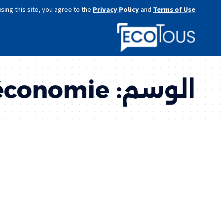
using this site, you agree to the
Privacy Policy
and
Terms of Use
الوسم:
économie