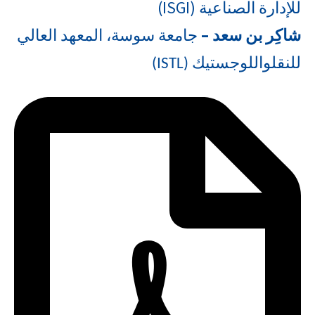
للإدارة الصناعية (ISGI)
شاكِر بن سعد –
جامعة سوسة، المعهد العالي
للنقل
واللوجستيك
(ISTL)