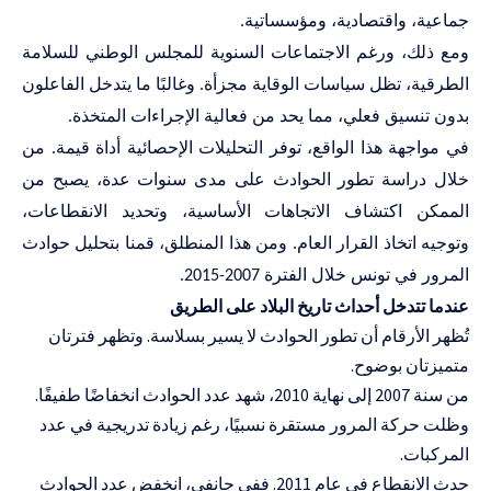
جماعية، واقتصادية، ومؤسساتية
.
ومع ذلك، ورغم الاجتماعات السنوية للمجلس الوطني للسلامة
الطرقية، تظل سياسات الوقاية مجزأة. وغالبًا ما يتدخل الفاعلون
بدون تنسيق فعلي، مما يحد من فعالية الإجراءات المتخذة
.
في مواجهة هذا الواقع، توفر التحليلات الإحصائية أداة قيمة. من
خلال دراسة تطور الحوادث على مدى سنوات عدة، يصبح من
الممكن اكتشاف الاتجاهات الأساسية، وتحديد الانقطاعات،
وتوجيه اتخاذ القرار العام. ومن هذا المنطلق، قمنا بتحليل حوادث
المرور في تونس خلال الفترة 2007-2015
.
عندما تتدخل أحداث تاريخ البلاد على الطريق
تُظهر الأرقام أن تطور الحوادث لا يسير بسلاسة. وتظهر فترتان
متميزتان بوضوح.
من سنة 2007 إلى نهاية 2010، شهد عدد الحوادث انخفاضًا طفيفًا.
وظلت حركة المرور مستقرة نسبيًا، رغم زيادة تدريجية في عدد
المركبات.
حدث الانقطاع في عام 2011. ففي جانفي، انخفض عدد الحوادث