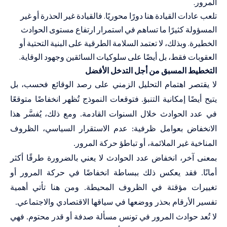
المرور.
تلعب عادات القيادة هنا دورًا محوريًا. فالقيادة غير الحذرة أو غير
المسؤولة كثيرًا ما تساهم في استمرار ارتفاع مستوى الحوادث
الخطيرة. وبذلك، لا تعتمد السلامة الطرقية على البنية التحتية أو
العقوبات فقط، بل أيضًا على سلوكيات السائقين وجهود الوقاية.
التخطيط المسبق من أجل التدخل الأفضل
لا يقتصر اهتمام التحليل الزمني على رصد الوقائع فحسب، بل
يتيح أيضًا إمكانية التنبؤ. فتوقعات النموذج تُظهر انخفاضًا متوقعًا
في عدد الحوادث خلال السنوات القادمة. ومع ذلك، يُفسَّر هذا
الانخفاض بعوامل ظرفية: عدم الاستقرار السياسي، الظروف
المناخية غير الملائمة، أو تباطؤ حركة المرور
.
بمعنى آخر، انخفاض عدد الحوادث لا يعني بالضرورة طرقًا أكثر
أمانًا. فقد يعكس ذلك ببساطة انخفاضًا في حركة المرور أو
تغييرات مؤقتة في الظروف المحيطة. ومن هنا تأتي أهمية
تفسير الأرقام بحذر ووضعها في سياقها الاقتصادي والاجتماعي
.
لا تُعد حوادث المرور في تونس مسألة صدفة أو قدر محتوم. فهي