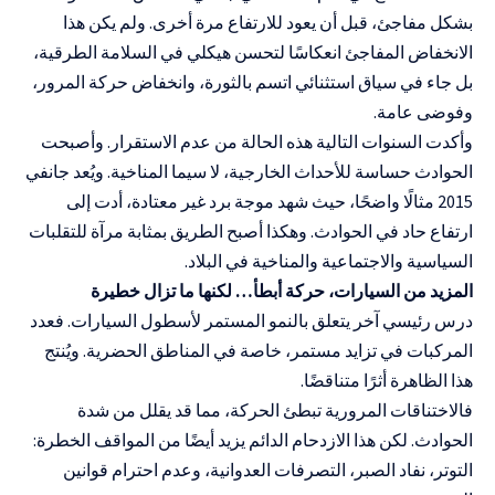
بشكل مفاجئ، قبل أن يعود للارتفاع مرة أخرى. ولم يكن هذا
الانخفاض المفاجئ انعكاسًا لتحسن هيكلي في السلامة الطرقية،
بل جاء في سياق استثنائي اتسم بالثورة، وانخفاض حركة المرور،
وفوضى عامة.
وأكدت السنوات التالية هذه الحالة من عدم الاستقرار. وأصبحت
الحوادث حساسة للأحداث الخارجية، لا سيما المناخية. ويُعد جانفي
2015 مثالًا واضحًا، حيث شهد موجة برد غير معتادة، أدت إلى
ارتفاع حاد في الحوادث. وهكذا أصبح الطريق بمثابة مرآة للتقلبات
السياسية والاجتماعية والمناخية في البلاد.
المزيد من السيارات، حركة أبطأ… لكنها ما تزال خطيرة
درس رئيسي آخر يتعلق بالنمو المستمر لأسطول السيارات. فعدد
المركبات في تزايد مستمر، خاصة في المناطق الحضرية. ويُنتج
هذا الظاهرة أثرًا متناقضًا.
فالاختناقات المرورية تبطئ الحركة، مما قد يقلل من شدة
الحوادث. لكن هذا الازدحام الدائم يزيد أيضًا من المواقف الخطرة:
التوتر، نفاد الصبر، التصرفات العدوانية، وعدم احترام قوانين