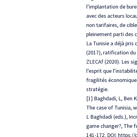
l’implantation de bure
avec des acteurs locaux
non tarifaires, de cibl
pleinement parti des c
La Tunisie a déjà pris
(2017), ratification d
ZLECAf (2020). Les sig
l’esprit que l’instabil
fragilités économiques
stratégie.
[1]
Baghdadi, L, Ben Kh
The case of Tunisia, w
L Baghdadi (eds.), Inc
game changer?, The fu
141-172. DOI:
https:/