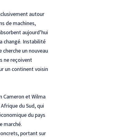
exclusivement autour
ons de machines,
absorbent aujourd’hui
a changé. Instabilité
sie cherche un nouveau
ns ne reçoivent
r un continent voisin
in Cameron et Wilma
Afrique du Sud, qui
té économique du pays
 ce marché.
concrets, portant sur