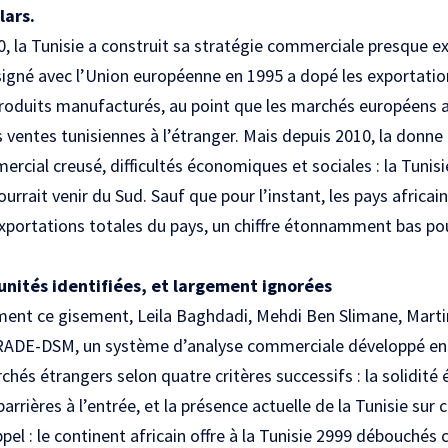
lars.
0, la Tunisie a construit sa stratégie commerciale presque 
 signé avec l’Union européenne en 1995 a dopé les exportati
produits manufacturés, au point que les marchés européens 
 ventes tunisiennes à l’étranger. Mais depuis 2010, la donne 
mercial creusé, difficultés économiques et sociales : la Tuni
pourrait venir du Sud. Sauf que pour l’instant, les pays africai
xportations totales du pays, un chiffre étonnamment bas pou
nités identifiées, et largement ignorées
ment ce gisement, Leila Baghdadi, Mehdi Ben Slimane, Mart
e TRADE-DSM, un système d’analyse commerciale développé en 
rchés étrangers selon quatre critères successifs : la solidi
arrières à l’entrée, et la présence actuelle de la Tunisie sur
pel : le continent africain offre à la Tunisie 2999 débouchés 