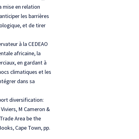
a mise en relation
nticiper les barrières
ologique, et de tirer
bservateur à la CEDEAO
tale africaine, la
erciaux, en gardant à
chocs climatiques et les
ntégrer dans sa
rt diversification:
W Viviers, M Cameron &
 Trade Area be the
 Books, Cape Town, pp.