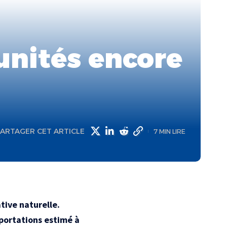
tunités encore
ARTAGER CET ARTICLE
7 MIN LIRE
tive naturelle.
xportations estimé à