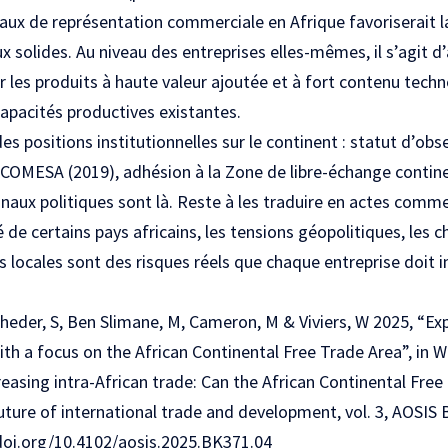
aux de représentation commerciale en Afrique favoriserait l
 solides. Au niveau des entreprises elles-mêmes, il s’agit d’a
er les produits à haute valeur ajoutée et à fort contenu techn
apacités productives existantes.
 des positions institutionnelles sur le continent : statut d’o
u COMESA (2019), adhésion à la Zone de libre-échange continen
naux politiques sont là. Reste à les traduire en actes comm
ité de certains pays africains, les tensions géopolitiques, les 
 locales sont des risques réels que chaque entreprise doit i
eder, S, Ben Slimane, M, Cameron, M & Viviers, W 2025, “Expo
ith a focus on the African Continental Free Trade Area”, in 
reasing intra-African trade: Can the African Continental Free
ture of international trade and development, vol. 3, AOSIS
/doi.org/10.4102/aosis.2025.BK371.04