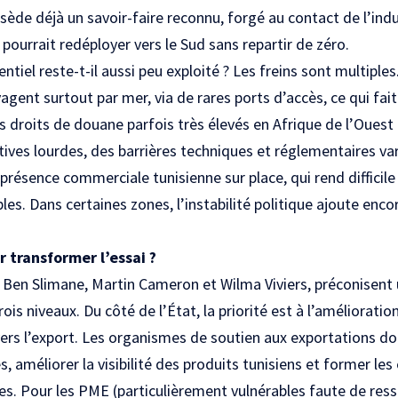
ssède déjà un savoir-faire reconnu, forgé au contact de l’ind
 pourrait redéployer vers le Sud sans repartir de zéro.
ntiel reste-t-il aussi peu exploité ? Les freins sont multiple
agent surtout par mer, via de rares ports d’accès, ce qui fai
es droits de douane parfois très élevés en Afrique de l’Ouest
ives lourdes, des barrières techniques et réglementaires var
 présence commerciale tunisienne sur place, qui rend difficile 
bles. Dans certaines zones, l’instabilité politique ajoute enc
r transformer l’essai ?
 Ben Slimane, Martin Cameron et Wilma Viviers, préconisent 
trois niveaux. Du côté de l’État, la priorité est à l’améliorati
vers l’export. Les organismes de soutien aux exportations do
 améliorer la visibilité des produits tunisiens et former les
s. Pour les PME (particulièrement vulnérables faute de ress