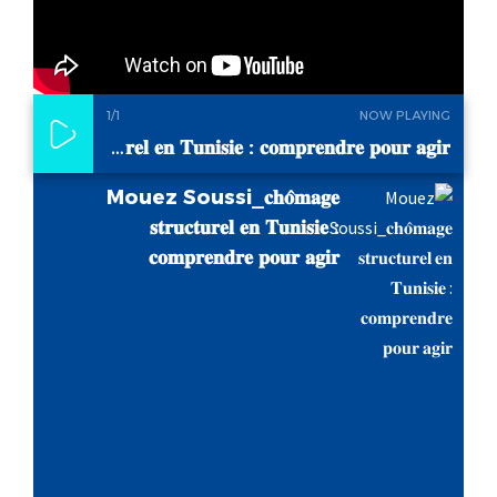
1
/1
NOW PLAYING
Mouez Soussi_𝐜𝐡𝐨̂𝐦𝐚𝐠𝐞 𝐬𝐭𝐫𝐮𝐜𝐭𝐮𝐫𝐞𝐥 𝐞𝐧 𝐓𝐮𝐧𝐢𝐬𝐢𝐞 : 𝐜𝐨𝐦𝐩𝐫𝐞𝐧𝐝𝐫𝐞 𝐩𝐨𝐮𝐫 𝐚𝐠𝐢𝐫
Mouez Soussi_𝐜𝐡𝐨̂𝐦𝐚𝐠𝐞
𝐬𝐭𝐫𝐮𝐜𝐭𝐮𝐫𝐞𝐥 𝐞𝐧 𝐓𝐮𝐧𝐢𝐬𝐢𝐞 :
𝐜𝐨𝐦𝐩𝐫𝐞𝐧𝐝𝐫𝐞 𝐩𝐨𝐮𝐫 𝐚𝐠𝐢𝐫