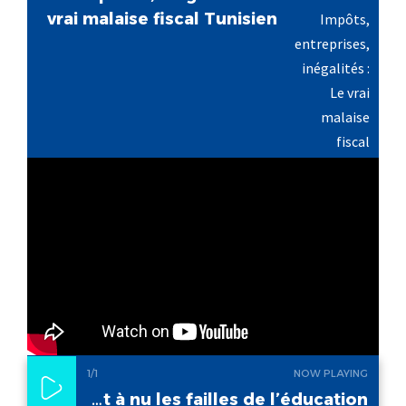
vrai malaise fiscal Tunisien
1
/1
NOW PLAYING
Donia Smâali Bouhlila : Covid Quand la crise met à nu les failles de l’éducation