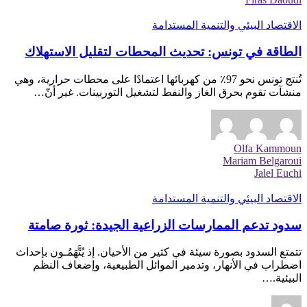
الاقتصاد البيئي والتنمية المستدامة
الطاقة في تونس: تحديث المحطات لتقليل الاستهلاك
تُنتج تونس نحو 97٪ من كهربائها اعتمادًا على محطات حرارية، وهي
منشآت تقوم بحرق الغاز والنفط لتشغيل التوربينات. غير أنّ…
Olfa Kammoun
Mariam Belgaroui
Jalel Euchi
الاقتصاد البيئي والتنمية المستدامة
سدود تدعم الممارسات الزراعية الجيدة: ثورة صامتة
تتمتع السدود بصورة سيئة في كثير من الأحيان. إذ يُتَّهَمُـون بإحداث
اضطراب في الأنهار، وتدمير الموائل الطبيعية، وإضعاف النظم
البيئية.…