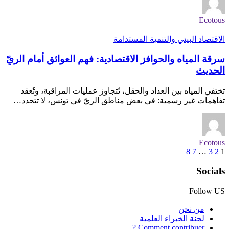
Ecotous
الاقتصاد البيئي والتنمية المستدامة
سرقة المياه والحوافز الاقتصادية: فهم العوائق أمام الريّ
الحديث
تختفي المياه بين العداد والحقل، تُتجاوز عمليات المراقبة، وتُعقد
تفاهمات غير رسمية: في بعض مناطق الريّ في تونس، لا تتحدد…
Ecotous
8
7
…
3
2
1
Socials
Follow US
من نحن
لجنة الخبراء العلمية
Comment contribuer ?