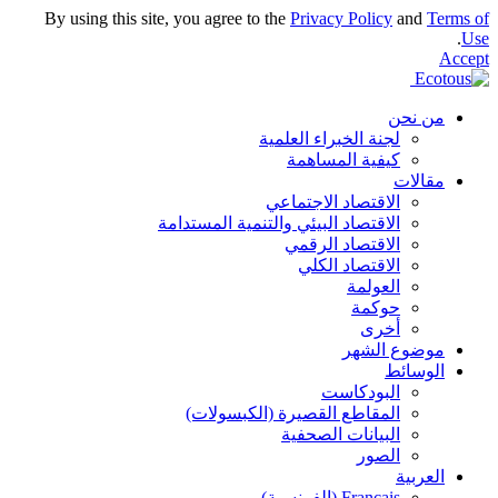
By using this site, you agree to the
Privacy Policy
and
Terms of
.
Use
Accept
من نحن
لجنة الخبراء العلمية
كيفية المساهمة
مقالات
الاقتصاد الاجتماعي
الاقتصاد البيئي والتنمية المستدامة
الاقتصاد الرقمي
الاقتصاد الكلي
العولمة
حوكمة
أخرى
موضوع الشهر
الوسائط
البودكاست
المقاطع القصيرة (الكبسولات)
البيانات الصحفية
الصور
العربية
Français
(
الفرنسية
)